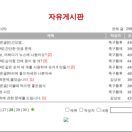
자유게시판
기(X)
전체 글 : 298
제목
작성자
조
퍼온글]민간요법..
족구황후
44
문제] 간단한 덧셈 문제
족구황제
39
보, 어쩌다가 뉴스에 나왔어요?
[2]
족구황제
40
문제] 삼각형 안에 원이 몇 개?
[3]
족구황제
44
문제] 같은 숫자 세 개를 사용하여 숫자 6 만들기
[2]
족구황제
44
퍼온글]허리에 좋으자세와 나쁜자세
족구황후
48
척문제,풀었습니다.
[1]
김상보
38
퍼온글] 아플때 먹으면 좋은음식
족구황후
38
텐 사진
족구황제
38
척에 관한 문제를 드립니다.
[1]
김상보
43
|
27
|
28
|
29
|
30
]
제목
작성자
내용