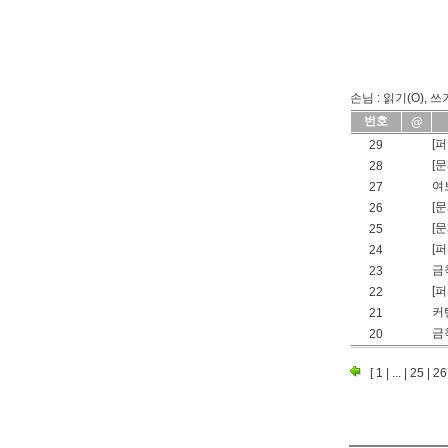
손님 : 읽기(O), 쓰
번호
@
[
29
[
28
여
27
[
26
[
25
[
24
금
23
[
22
커
21
금
20
[
1
| ... |
25
|
26