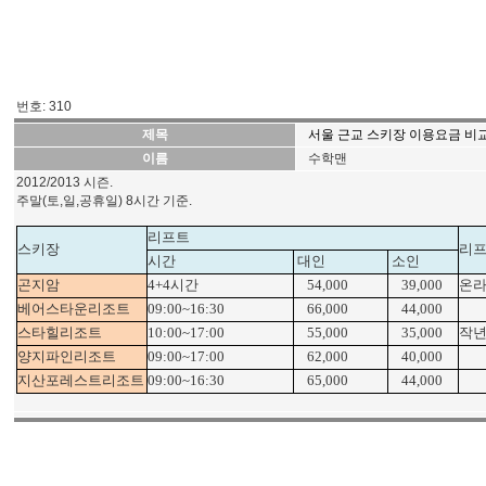
번호: 310
제목
서울 근교 스키장 이용요금 비
이름
수학맨
2012/2013 시즌.
주말(토,일,공휴일) 8시간 기준.
리프트
스키장
리프
시간
대인
소인
곤지암
4+4시간
54,000
39,000
온라
베어스타운리조트
09:00~16:30
66,000
44,000
스타힐리조트
10:00~17:00
55,000
35,000
작년
양지파인리조트
09:00~17:00
62,000
40,000
지산포레스트리조트
09:00~16:30
65,000
44,000